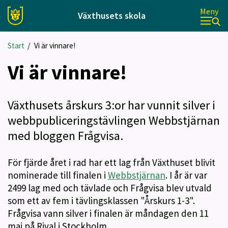
Meny
Växthusets skola
Start
/
Vi är vinnare!
Vi är vinnare!
Växthusets årskurs 3:or har vunnit silver i
webbpubliceringstävlingen Webbstjärnan
med bloggen Frågvisa.
För fjärde året i rad har ett lag från Växthuset blivit
nominerade till finalen i
Webbstjärnan
. I år är var
2499 lag med och tävlade och Frågvisa blev utvald
som ett av fem i tävlingsklassen "Årskurs 1-3".
Frågvisa vann silver i finalen är måndagen den 11
maj på Rival i Stockholm.