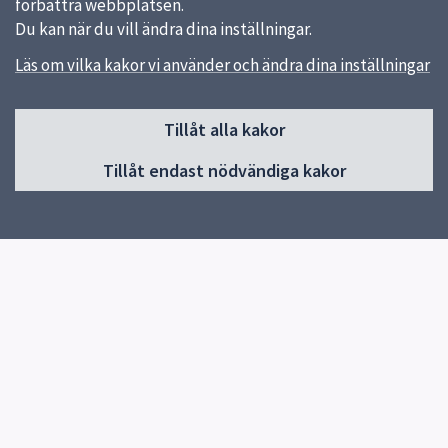
förbättra webbplatsen.
Du kan när du vill ändra dina inställningar.
Läs om vilka kakor vi använder och ändra dina inställningar
Sidfot
Tillåt alla kakor
Huvudmeny
Tillåt endast nödvändiga kakor
Start
Aktuellt
Om skolan
Fritids
Kontakt
Elevhälsa
Snabblänkar
Matsedeln
Uppsala kommun