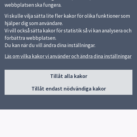
webbplatsen ska fungera.
Vi skulle vilja sätta lite fler kakor för olika funktioner som
hjälper dig som användare.
Vi vill också sätta kakor för statistik så vi kan analysera och
förbättra webbplatsen.
Du kan när du vill ändra dina inställningar.
Läs om vilka kakor vi använder och ändra dina inställningar
Sidfot
Tillåt alla kakor
Huvudmeny
Tillåt endast nödvändiga kakor
Start
Aktuellt
Om skolan
Fritids
Kontakt
Elevhälsa